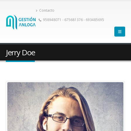
Contacto
958948071 - 675681376 - 693485695
Jerry Doe