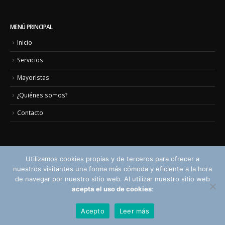
MENÚ PRINCIPAL
Inicio
Servicios
Mayoristas
¿Quiénes somos?
Contacto
Utilizamos cookies propias y de terceros para ofrecer a
nuestros visitantes una forma más cómoda y eficiente a la hora
Aviso legal
© Copyright 2018. Todos los derechos reservados.
de navegar por nuestro sitio web. Al utilizar nuestro sitio web
acepta el uso de cookies
:
Acepto
Leer más