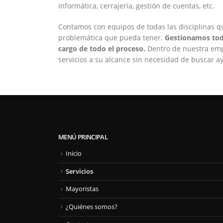
informática, cerrajería, gestión de cuentas, etc.
Contamos con equipos de todas las disciplinas q
problemática que pueda tener.
Gestionamos toda
cargo de todo el proceso.
Dentro de nuestra empr
servicios a su alcance sin necesidad de buscar a
MENÚ PRINCIPAL
Inicio
Servicios
Mayoristas
¿Quiénes somos?