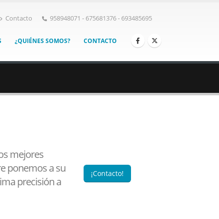
Contacto
958948071 - 675681376 - 693485695
S
¿QUIÉNES SOMOS?
CONTACTO
los mejores
pre ponemos a su
¡Contacto!
ima precisión a