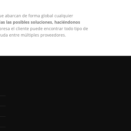
ue abarcan de forma global cualquier
s las posibles soluciones, haciéndonos
esa el cliente puede encontrar todo tipo de
yuda entre múltiples proveedores.