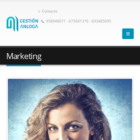
Contacto
958948071 - 675681376 - 693485695
Marketing