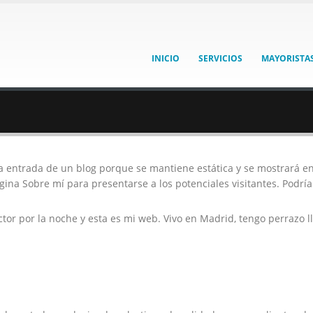
INICIO
SERVICIOS
MAYORISTA
a entrada de un blog porque se mantiene estática y se mostrará en
na Sobre mí para presentarse a los potenciales visitantes. Podría 
 actor por la noche y esta es mi web. Vivo en Madrid, tengo perrazo