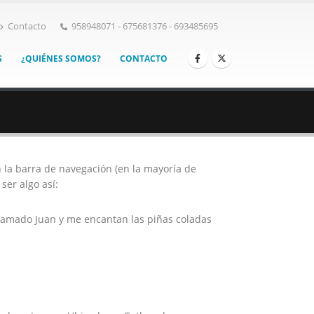
Contacto
958948071 - 675681376 - 693485695
S
¿QUIÉNES SOMOS?
CONTACTO
 la barra de navegación (en la mayoría de
ser algo así:
 llamado Juan y me encantan las piñas coladas