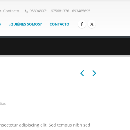
Contacto
958948071 - 675681376 - 693485695
S
¿QUIÉNES SOMOS?
CONTACTO
ias
nsectetur adipiscing elit. Sed tempus nibh sed