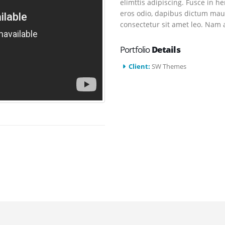
elimttis adipiscing. Fusce in h
eros odio, dapibus dictum mauri
consectetur sit amet leo. Nam a
Portfolio
Details
Client:
SW Themes