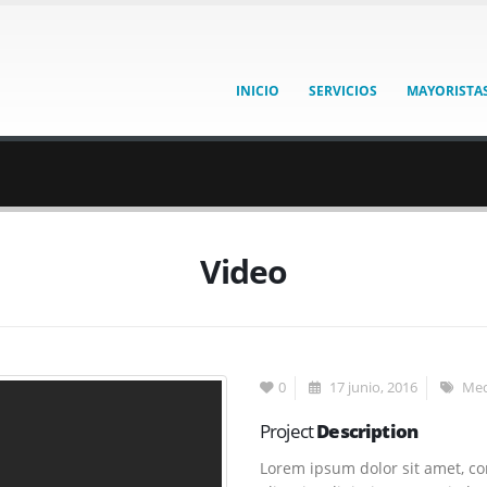
INICIO
SERVICIOS
MAYORISTA
Video
0
17 junio, 2016
Med
Project
Description
Lorem ipsum dolor sit amet, co